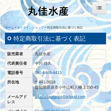
ホーム
ホーム
オンラインショップ
特定商取引法に基づく表記
丸佳水産とは
特定商取引法に基づく表記
丸佳水産の取組み
商品情報
販売業者
丸佳水産
代表責任者
オンラインショップ
中川 佳久
電話番号
090-6469-4413
特定商取引法に基づく表記
所在地
〒441-3618
お問合せ
愛知県田原市小中山町八幡上350-45
メールアド
adadadagjgjgjg@icloud.com
レス