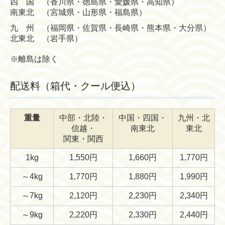
四 国 （香川県・徳島県・愛媛県・高知県）
南東北 （宮城県・山形県・福島県）
九 州 （福岡県・佐賀県・長崎県・熊本県・大分県）
北東北 （岩手県）
※離島は除く
配送料（箱代・クール便込）
重量
中部・北陸・
中国・四国・
九州・北
信越・
南東北
東北
関東・関西
1kg
1,550円
1,660円
1,770円
～4kg
1,770円
1,880円
1,990円
～7kg
2,120円
2,230円
2,340円
～9kg
2,220円
2,330円
2,440円