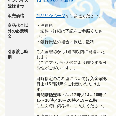
インボイス
T3-8109-6077-3929
登録番号
販売価格
商品紹介ページ
をご参照ください。
商品代金以
・消費税
外の必要料
・送料（詳細は下記をご参照くださ
金
い。）
・銀行振込の場合は振込手数料
引き渡し時
ご入金確認から1週間以内に発送いた
期
します。
（ご注文状況や天候により前後する可
能性がございます。）
日時指定のご希望については
入金確認
日より5日以降
をご指定いただけま
す。
時間帯指定枠：8～12時／14～16時／
16～18時／18～20時／19～21時
ご注文時に備考欄にご入力ください。